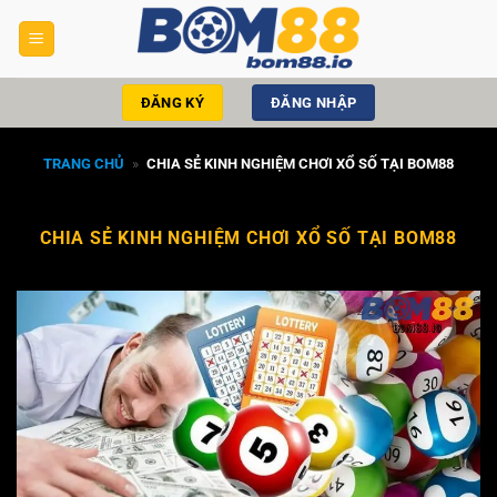
Bỏ
qua
nội
dung
ĐĂNG KÝ
ĐĂNG NHẬP
TRANG CHỦ
»
CHIA SẺ KINH NGHIỆM CHƠI XỔ SỐ TẠI BOM88
CHIA SẺ KINH NGHIỆM CHƠI XỔ SỐ TẠI BOM88