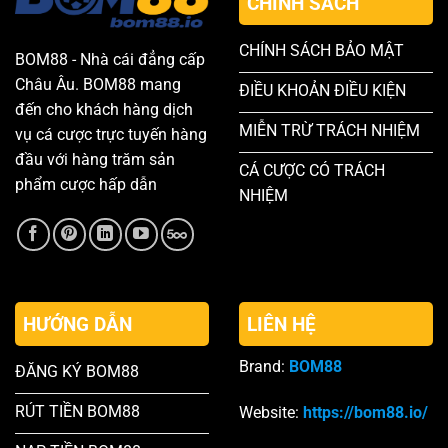
CHÍNH SÁCH
cách
lựa
chọn
CHÍNH SÁCH BẢO MẬT
BOM88 - Nhà cái đẳng cấp
bàn
chơi
Châu Âu. BOM88 mang
ĐIỀU KHOẢN ĐIỀU KIỆN
phù
đến cho khách hàng dịch
hợp
MIỄN TRỪ TRÁCH NHIỆM
vụ cá cược trực tuyến hàng
đầu với hàng trăm sản
CÁ CƯỢC CÓ TRÁCH
phẩm cược hấp dẫn
NHIỆM
HƯỚNG DẪN
LIÊN HỆ
Brand:
BOM88
ĐĂNG KÝ BOM88
RÚT TIỀN BOM88
Website:
https://bom88.io/