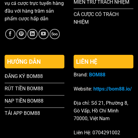
MIỄN TRỪ TRÁCH NHIỆM
người chơi.
vụ cá cược trực tuyến hàng
đầu với hàng trăm sản
CÁ CƯỢC CÓ TRÁCH
Nổ Hũ: Thỏa Sức Săn Jackpot Khủng
phẩm cược hấp dẫn
NHIỆM
Chuyên mục này tại BOM88 hấp dẫn với nhiều người chơi,
cho phép bạn tham gia vòng quay máy đánh bạc để nhận
giải thưởng giá trị. Mỗi lần quay là cơ hội trúng thưởng, đặc
biệt là giải jackpot có thể thay đổi cuộc sống bạn.
HƯỚNG DẪN
LIÊN HỆ
Trò chơi nổ hũ thu hút nhờ cơ chế trả thưởng phong phú, dễ
chơi và cơ hội trúng lớn. Đây là lựa chọn tuyệt vời cho
Brand:
BOM88
ĐĂNG KÝ BOM88
những ai yêu thích cảm giác hồi hộp và bất ngờ.
RÚT TIỀN BOM88
Website:
https://bom88.io/
Bắn Cá: Trải Nghiệm Đại Dương Bao La, Rinh Quà Về Nhà
NẠP TIỀN BOM88
Địa chỉ: Số 21, Phường 8,
Bắn cá tại BOM88 là trò chơi giải trí thú vị, nơi bạn trở thành
Gò Vấp, Hồ Chí Minh
TẢI APP BOM88
thợ săn cá, sử dụng súng hiện đại để tiêu diệt nhiều loại cá
70000, Việt Nam
trên màn hình. Càng săn được nhiều cá, bạn càng có điểm
và nhận phần thưởng hấp dẫn.
Liên Hệ: 0704291002