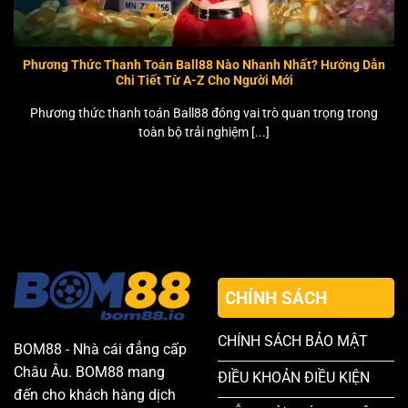
Phương Thức Thanh Toán Ball88 Nào Nhanh Nhất? Hướng Dẫn
Chi Tiết Từ A-Z Cho Người Mới
Phương thức thanh toán Ball88 đóng vai trò quan trọng trong
toàn bộ trải nghiệm [...]
Các cột mốc quan trọng trong quá trình phát triển của BOM88
Khám Phá Thế Giới Giải Trí Đa Dạng Tại
BOM88
CHÍNH SÁCH
BOM88 cung cấp thế giới giải trí đa dạng, từ trò chơi may
CHÍNH SÁCH BẢO MẬT
rủi như nổ hũ đến các game yêu cầu kỹ năng như bài, sòng
BOM88 - Nhà cái đẳng cấp
bạc trực tuyến và cá cược thể thao. Tất cả đều được thiết
Châu Âu. BOM88 mang
ĐIỀU KHOẢN ĐIỀU KIỆN
kế để mang lại trải nghiệm thú vị, đáp ứng sở thích của mỗi
đến cho khách hàng dịch