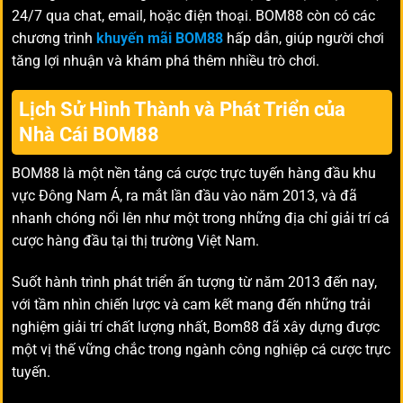
24/7 qua chat, email, hoặc điện thoại. BOM88 còn có các
chương trình
khuyến mãi BOM88
hấp dẫn, giúp người chơi
tăng lợi nhuận và khám phá thêm nhiều trò chơi.
Lịch Sử Hình Thành và Phát Triển của
Nhà Cái BOM88
BOM88 là một nền tảng cá cược trực tuyến hàng đầu khu
vực Đông Nam Á, ra mắt lần đầu vào năm 2013, và đã
nhanh chóng nổi lên như một trong những địa chỉ giải trí cá
cược hàng đầu tại thị trường Việt Nam.
Suốt hành trình phát triển ấn tượng từ năm 2013 đến nay,
với tầm nhìn chiến lược và cam kết mang đến những trải
nghiệm giải trí chất lượng nhất, Bom88 đã xây dựng được
một vị thế vững chắc trong ngành công nghiệp cá cược trực
tuyến.