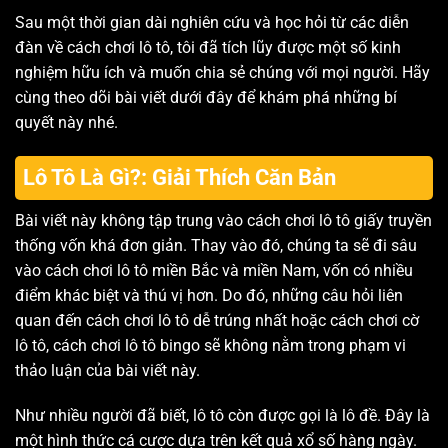
Sau một thời gian dài nghiên cứu và học hỏi từ các diễn
đàn về cách chơi lô tô, tôi đã tích lũy được một số kinh
nghiệm hữu ích và muốn chia sẻ chúng với mọi người. Hãy
cùng theo dõi bài viết dưới đây để khám phá những bí
quyết này nhé.
Lô Tô Là Gì?: Giải Thích Căn Bản
Bài viết này không tập trung vào cách chơi lô tô giấy truyền
thống vốn khá đơn giản. Thay vào đó, chúng ta sẽ đi sâu
vào cách chơi lô tô miền Bắc và miền Nam, vốn có nhiều
điểm khác biệt và thú vị hơn. Do đó, những câu hỏi liên
quan đến cách chơi lô tô dễ trúng nhất hoặc cách chơi cờ
lô tô, cách chơi lô tô bingo sẽ không nằm trong phạm vi
thảo luận của bài viết này.
Như nhiều người đã biết, lô tô còn được gọi là lô đề. Đây là
một hình thức cá cược dựa trên kết quả xổ số hàng ngày.