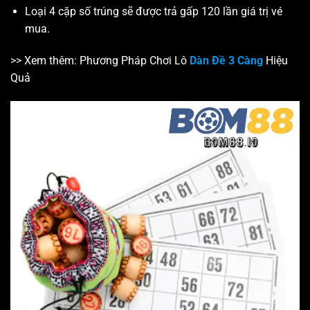
Loại 4 cặp số trúng sẽ được trả gấp 120 lần giá trị vé
mua.
>> Xem thêm: Phương Pháp Chơi Lô
Dàn Đề 3 Càng
Hiệu
Quả