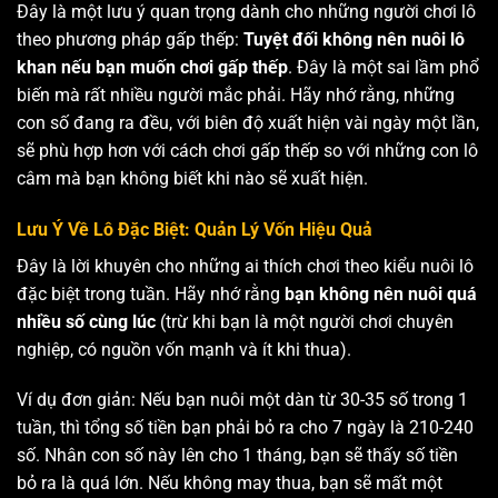
Đây là một lưu ý quan trọng dành cho những người chơi lô
theo phương pháp gấp thếp:
Tuyệt đối không nên nuôi lô
khan nếu bạn muốn chơi gấp thếp
. Đây là một sai lầm phổ
biến mà rất nhiều người mắc phải. Hãy nhớ rằng, những
con số đang ra đều, với biên độ xuất hiện vài ngày một lần,
sẽ phù hợp hơn với cách chơi gấp thếp so với những con lô
câm mà bạn không biết khi nào sẽ xuất hiện.
Lưu Ý Về Lô Đặc Biệt: Quản Lý Vốn Hiệu Quả
Đây là lời khuyên cho những ai thích chơi theo kiểu nuôi lô
đặc biệt trong tuần. Hãy nhớ rằng
bạn không nên nuôi quá
nhiều số cùng lúc
(trừ khi bạn là một người chơi chuyên
nghiệp, có nguồn vốn mạnh và ít khi thua).
Ví dụ đơn giản: Nếu bạn nuôi một dàn từ 30-35 số trong 1
tuần, thì tổng số tiền bạn phải bỏ ra cho 7 ngày là 210-240
số. Nhân con số này lên cho 1 tháng, bạn sẽ thấy số tiền
bỏ ra là quá lớn. Nếu không may thua, bạn sẽ mất một