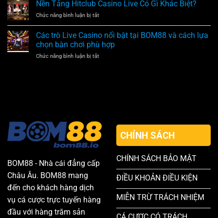
X8
tiền
Nền Tảng Hitclub Casino Live Có Gì Khác Biệt?
Dẫn
bài
thật
Chi
Chức năng bình luận bị tắt
ở
Sâm
Tiết
Nền
Lốc
Từ
Tảng
–
Các trò Live Casino nổi bật tại BOM88 và cách lựa
A-
Hitclub
Chiến
chọn bàn chơi phù hợp
Z
Casino
thuật
Cho
Chức năng bình luận bị tắt
ở
Live
nâng
Người
Các
Có
cao
Mới
trò
Gì
Live
Khác
Casino
Biệt?
nổi
bật
tại
BOM88
và
CHÍNH SÁCH
cách
lựa
chọn
CHÍNH SÁCH BẢO MẬT
BOM88 - Nhà cái đẳng cấp
bàn
chơi
Châu Âu. BOM88 mang
ĐIỀU KHOẢN ĐIỀU KIỆN
phù
đến cho khách hàng dịch
hợp
MIỄN TRỪ TRÁCH NHIỆM
vụ cá cược trực tuyến hàng
đầu với hàng trăm sản
CÁ CƯỢC CÓ TRÁCH