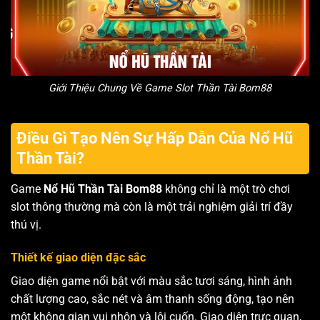
Giới Thiệu Chung Về Game Slot Thần Tài Bom88
Điều Gì Tạo Nên Sự Hấp Dẫn Của Nổ Hũ
Thần Tài?
Game
Nổ Hũ Thần Tài Bom88
không chỉ là một trò chơi
slot thông thường mà còn là một trải nghiệm giải trí đầy
thú vị.
Thiết kế giao diện đặc sắc
Giao diện game nổi bật với màu sắc tươi sáng, hình ảnh
chất lượng cao, sắc nét và âm thanh sống động, tạo nên
một không gian vui nhộn và lôi cuốn. Giao diện trực quan,