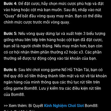
Bước 4:
Để đặt cược, hãy chọn mức cược phù hợp và đặt
vào hàng hoặc cột mà bạn muốn. Sau đó, nhấp vào nút
“Quay” để bắt đầu vòng quay may mắn. Bạn có thể điều
chỉnh mức cược trước mỗi vòng quay.
Bước 5:
Nếu vòng quay dừng lại và xuất hiện 3 biểu tượng
giống nhau liên tiếp trên hàng hoặc cột bạn đã đặt cược,
bạn sẽ là người chiến thắng. Nếu may mắn hơn, bạn còn
có cơ hội nhận thêm phần thưởng x2 hoặc x3. Các phần
thưởng sẽ được tự động cộng vào tài khoản của bạn.
Bước 6:
Sau khi chơi xong game Nổ Hũ Thần Tài, bạn có
thể quy đổi số tiền thắng thành tiền mặt và rút về tài khoản
ngân hàng của mình thông qua các thủ tục rút tiền trên
cổng game Bom88. Lưu ý kiểm tra các điều kiện rút tiền
của Bom88.
>> Xem thêm: Bí Quyết
Kinh Nghiệm Chơi Slot
Bom88: