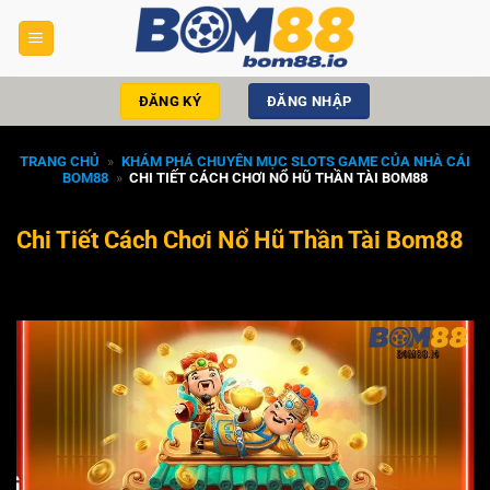
Bỏ
qua
nội
dung
ĐĂNG KÝ
ĐĂNG NHẬP
TRANG CHỦ
»
KHÁM PHÁ CHUYÊN MỤC SLOTS GAME CỦA NHÀ CÁI
BOM88
»
CHI TIẾT CÁCH CHƠI NỔ HŨ THẦN TÀI BOM88
Chi Tiết Cách Chơi Nổ Hũ Thần Tài Bom88