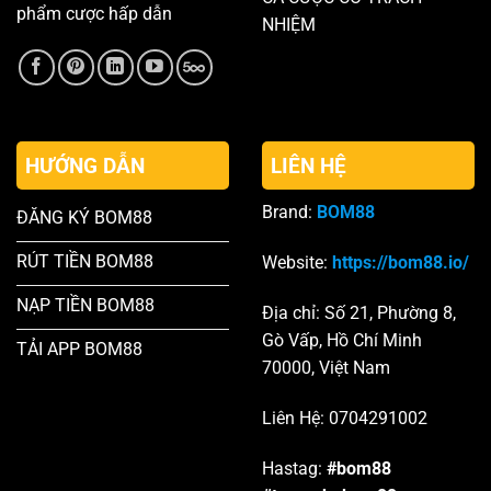
phẩm cược hấp dẫn
NHIỆM
HƯỚNG DẪN
LIÊN HỆ
Brand:
BOM88
ĐĂNG KÝ BOM88
RÚT TIỀN BOM88
Website:
https://bom88.io/
NẠP TIỀN BOM88
Địa chỉ: Số 21, Phường 8,
Gò Vấp, Hồ Chí Minh
TẢI APP BOM88
70000, Việt Nam
Liên Hệ: 0704291002
Hastag:
#bom88