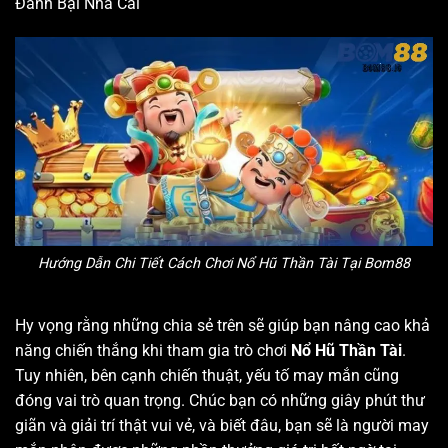
Đánh Bại Nhà Cái
Hướng Dẫn Chi Tiết Cách Chơi Nổ Hũ Thần Tài Tại Bom88
Hy vọng rằng những chia sẻ trên sẽ giúp bạn nâng cao khả
năng chiến thắng khi tham gia trò chơi
Nổ Hũ Thần Tài
.
Tuy nhiên, bên cạnh chiến thuật, yếu tố may mắn cũng
đóng vai trò quan trọng. Chúc bạn có những giây phút thư
giãn và giải trí thật vui vẻ, và biết đâu, bạn sẽ là người may