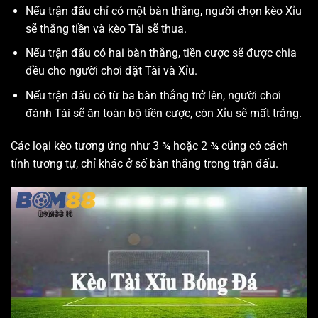
Nếu trận đấu chỉ có một bàn thắng, người chọn kèo Xỉu
sẽ thắng tiền và kèo Tài sẽ thua.
Nếu trận đấu có hai bàn thắng, tiền cược sẽ được chia
đều cho người chơi đặt Tài và Xỉu.
Nếu trận đấu có từ ba bàn thắng trở lên, người chơi
đánh Tài sẽ ăn toàn bộ tiền cược, còn Xỉu sẽ mất trắng.
Các loại kèo tương ứng như 3 ¾ hoặc 2 ¾ cũng có cách
tính tương tự, chỉ khác ở số bàn thắng trong trận đấu.