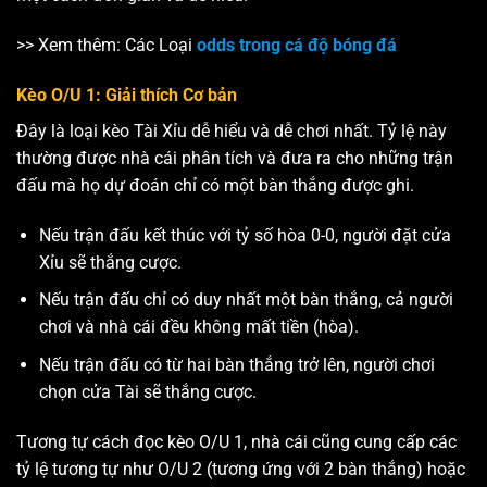
>> Xem thêm: Các Loại
odds trong cá độ bóng đá
Kèo O/U 1: Giải thích Cơ bản
Đây là loại kèo Tài Xỉu dễ hiểu và dễ chơi nhất. Tỷ lệ này
thường được nhà cái phân tích và đưa ra cho những trận
đấu mà họ dự đoán chỉ có một bàn thắng được ghi.
Nếu trận đấu kết thúc với tỷ số hòa 0-0, người đặt cửa
Xỉu sẽ thắng cược.
Nếu trận đấu chỉ có duy nhất một bàn thắng, cả người
chơi và nhà cái đều không mất tiền (hòa).
Nếu trận đấu có từ hai bàn thắng trở lên, người chơi
chọn cửa Tài sẽ thắng cược.
Tương tự cách đọc kèo O/U 1, nhà cái cũng cung cấp các
tỷ lệ tương tự như O/U 2 (tương ứng với 2 bàn thắng) hoặc