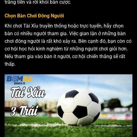
trắng tiền và rời khỏi bàn cược.
Chọn Bàn Chơi Đông Người
Khi chơi Tài Xỉu truyền thống hoặc trực tuyến, hãy chọn
bàn có nhiều người tham gia. Việc gian lận ở những bàn
chơi đông người là rất khó xảy ra. Bên cạnh đó, bạn còn có
cơ hội học hỏi kinh nghiệm từ những người chơi giỏi hơn.
Nếu tham gia vào bàn ít người, cơ hội chiến thắng sẽ rất
thấp.