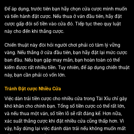
Để áp dụng, trước tiên bạn hãy chọn cửa cược mình muốn
và tiến hành đặt cược. Nếu thua ở ván đầu tiên, hãy đặt
cược gấp đôi số tiền vào cửa đó. Tiếp tục theo quy luật
này cho đến khi thắng cược.
Chiến thuật này đòi hỏi người chơi phải có tâm lý vững
vàng. Nếu thắng ở cửa đầu tiên, bạn hãy đặt lại mức cược
ban đầu. Nếu bạn gặp may mắn, bạn hoàn toàn có thể
kiếm được rất nhiều tiền. Tuy nhiên, để áp dụng chiến thuật
này, bạn cần phải có vốn lớn.
Tránh Đặt cược Nhiều Cửa
Việc dàn trải tiền cược cho nhiều cửa trong Tài Xỉu chỉ gây
khó khăn cho chính bạn. Tổng số tiền cược có thể rất lớn,
và nếu thua một ván, số tiền lỗ sẽ rất đáng kể. Hơn nữa,
xác suất thắng cược khi đặt nhiều cửa cũng thấp hơn. Vì
vậy, hãy dừng lại việc đánh dàn trải nếu không muốn mất