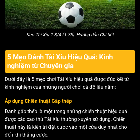
Kèo Tài Xỉu 1 3/4 (1.75): Hướng dẫn Chi tiết
5 Mẹo Đánh Tài Xỉu Hiệu Quả: Kinh
nghiệm từ Chuyên gia
Dưới đây là 5 mẹo chơi Tài Xỉu hiệu quả được đúc kết từ
kinh nghiệm của những người chơi cá độ lâu năm:
Áp dụng Chiến thuật Gấp thếp
Đánh gấp thếp là một trong những chiến thuật hiệu quả
được các cao thủ Tài Xỉu thường xuyên sử dụng. Chiến
thuật này là kiên trì đặt cược vào một cửa duy nhất cho
đến khi thắng cược.